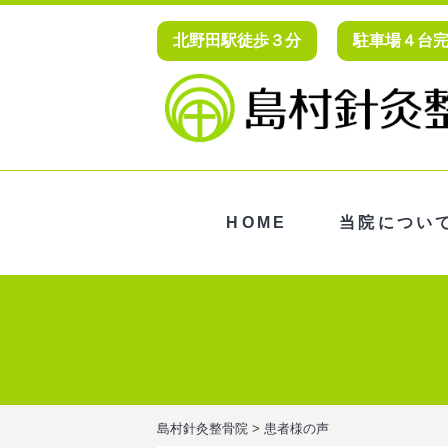
北野田駅徒歩３分
駐車場４台
HOME
当院につい
島村針灸整骨院
>
患者様の声