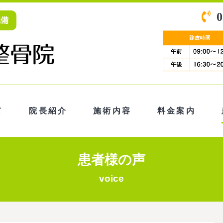
0
完備
て
院長紹介
施術内容
料金案内
患者様の声
voice