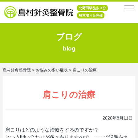
tog
北野田駅徒歩３分
nav
駐車場４台完備
ブログ
blog
島村針灸整骨院
>
お悩みの多い症状
>
肩こりの治療
肩こりの治療
2020年8月11日
肩こりはどのような治療をするのですか？
という問い合わせが多々ありますので、ここで説明をさ