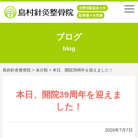
tog
北野田駅徒歩３分
nav
駐車場４台完備
ブログ
blog
島村針灸整骨院
>
未分類
>
本日、開院39周年を迎えました！
本日、開院39周年を迎えま
した！
2026年7月7日