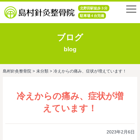
tog
北野田駅徒歩３分
nav
駐車場４台完備
ブログ
blog
島村針灸整骨院
>
未分類
>
冷えからの痛み、症状が増えています！
冷えからの痛み、症状が増
えています！
2023年2月6日